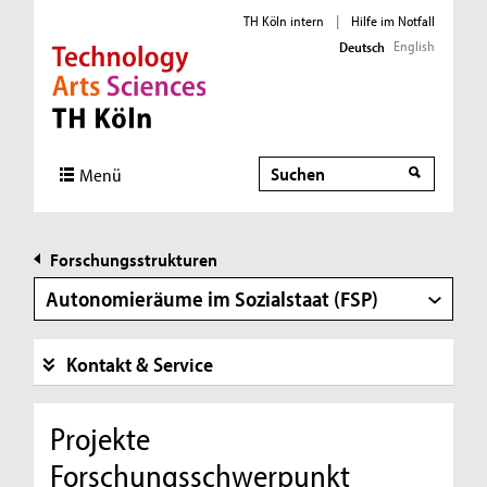
TH Köln intern
|
Hilfe im Notfall
English
Deutsch
Direkt zur Hauptnavigation
Direkt zur Subnavigation
Direkt zum Inhalt
Direkt zum Fußbereich
Suche
Suche
Menü
Forschungsstrukturen
Autonomieräume im Sozialstaat (FSP)
Kontakt & Service
Projekte
Forschungsschwerpunkt