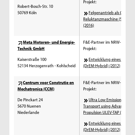
Projekt:
Robert-Bosch-Str. 10
50769 Köln
Felgenantrieb als Geschal
Reluktanzmaschine (SR4Whe
(2016)
Meta Motoren- und Energie-
F&E-Partner im NRW-EU Ziel2
Technik GmbH
Projekt:
Kaiserstraße 100
Entwicklung eines Elektr
52134 Herzogenrath - Kohlscheid
(DrEM-Hybrid) (2012)
Centrum voor Construtie en
F&E-Partner im NRW-EU Ziel2
Mechatronica (CCM)
Projekt:
De Pinckart 24
Ultra Low Emission Vehicle 
5670 Nuenen
Transport using Advanced
Niederlande
Propulsion ULEV-TAP (2002 - 
Entwicklung eines Elektr
(DrEM-Hybrid) (2012)