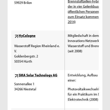
Brennstoffzellen-hybridantri
59929 Brilon
der in vier Gelenkbussen des
öffentlichen Personennahver
zum Einsatz kommen soll (200
2014)
HyCologne
Mitgliedschaft in dem region
Innovations-Netzwerk für
Wasserstoff Region Rheinland e.
Wasserstoff und Brennstoffze
V.
(seit 2008)
Goldenbergstr. 2
50354 Hürth
SMA Solar Technology AG
Entwicklung, Aufbau und Sp
einer:
Sonnenallee 1
34266 Niestetal
Photovoltaikwechselrichtera
für ein Praktikum im Master
Elektrotechnik (2008)