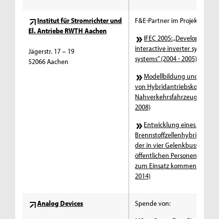
Institut für Stromrichter und
F&E-Partner im Projekt:
El. Antriebe RWTH Aachen
IFEC 2005: „Development o
interactive inverter system fo
Jägerstr. 17 – 19
systems” (2004 - 2005)
52066 Aachen
Modellbildung und Simula
von Hybridantriebskonzepten
Nahverkehrsfahrzeuge (2006 
2008)
Entwicklung eines innova
Brennstoffzellenhybridantrie
der in vier Gelenkbussen des
öffentlichen Personennahver
zum Einsatz kommen soll (200
2014)
Analog Devices
Spende von: