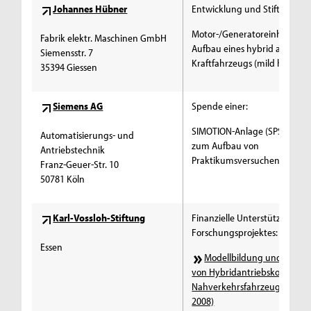
Johannes Hübner
Entwicklung und Stiftung ein
Motor-/Generatoreinheit für
Fabrik elektr. Maschinen GmbH
Aufbau eines hybrid angetri
Siemensstr. 7
Kraftfahrzeugs (mild hybrid) 
35394 Giessen
Siemens AG
Spende einer:
SIMOTION-Anlage (SPS & Antr
Automatisierungs- und
zum Aufbau von
Antriebstechnik
Praktikumsversuchen (2007)
Franz-Geuer-Str. 10
50781 Köln
Karl-Vossloh-Stiftung
Finanzielle Unterstützung de
Forschungsprojektes:
Essen
Modellbildung und Simula
von Hybridantriebskonzepten
Nahverkehrsfahrzeuge (2006 
2008)