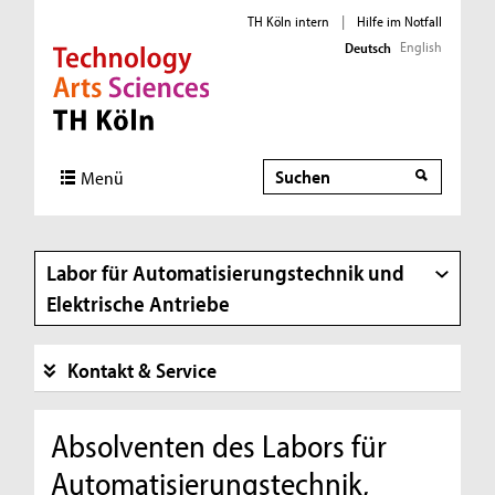
TH Köln intern
|
Hilfe im Notfall
English
Deutsch
Direkt zur Hauptnavigation
Direkt zur Subnavigation
Direkt zum Inhalt
Direkt zum Fußbereich
Suche
Suche
Menü
Labor für Automatisierungstechnik und
Elektrische Antriebe
Kontakt & Service
Absolventen des Labors für
Automatisierungstechnik,