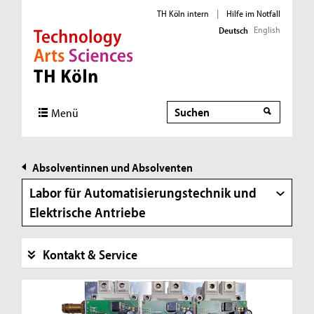
TH Köln intern
|
Hilfe im Notfall
English
Deutsch
Direkt zur Hauptnavigation
Direkt zur Subnavigation
Direkt zum Inhalt
Direkt zum Fußbereich
Suche
Suche
Menü
Absolventinnen und Absolventen
Labor für Automatisierungstechnik und
Elektrische Antriebe
Kontakt & Service