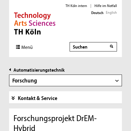
TH Köln intern
|
Hilfe im Notfall
English
Deutsch
Direkt zur Hauptnavigation
Direkt zur Subnavigation
Direkt zum Inhalt
Direkt zum Fußbereich
Suche
Suche
Menü
Automatisierungstechnik
Forschung
Kontakt & Service
Forschungsprojekt DrEM-
Hybrid