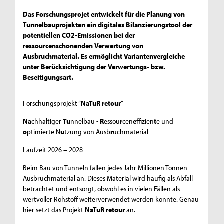
Das Forschungsprojet entwickelt für die Planung von
Tunnelbauprojekten ein digitales Bilanzierungstool der
potentiellen CO2-Emissionen bei der
ressourcenschonenden Verwertung von
Ausbruchmaterial. Es ermöglicht Variantenvergleiche
unter Berücksichtigung der Verwertungs- bzw.
Beseitigungsart.
Forschungsprojekt “
NaTuR retour
”
Na
chhaltiger
Tu
nnelbau -
R
essou
r
cen
e
ffizien
t
e und
o
ptimierte N
u
tzung von Ausb
r
uchmaterial
Laufzeit 2026 – 2028
Beim Bau von Tunneln fallen jedes Jahr Millionen Tonnen
Ausbruchmaterial an. Dieses Material wird häufig als Abfall
betrachtet und entsorgt, obwohl es in vielen Fällen als
wertvoller Rohstoff weiterverwendet werden könnte. Genau
hier setzt das Projekt
NaTuR retour
an.