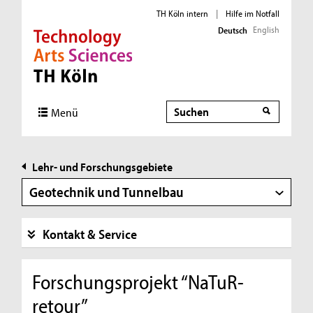
TH Köln intern
|
Hilfe im Notfall
English
Deutsch
Direkt zur Hauptnavigation
Direkt zur Subnavigation
Direkt zum Inhalt
Direkt zum Fußbereich
Suche
Suche
Menü
Lehr- und Forschungsgebiete
Geotechnik und Tunnelbau
Kontakt & Service
Forschungsprojekt “NaTuR-
retour”