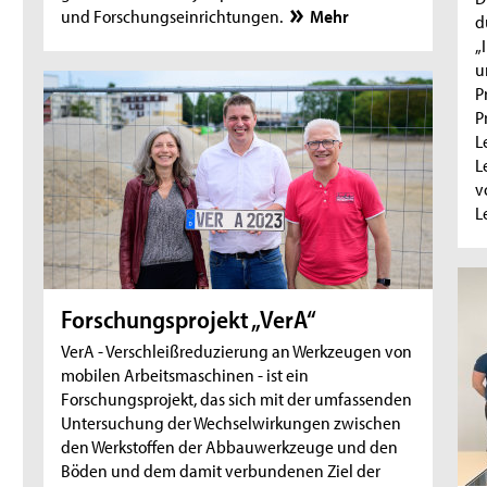
und Forschungseinrichtungen.
Mehr
d
„
u
P
P
L
L
v
L
Forschungsprojekt „VerA“
VerA - Verschleißreduzierung an Werkzeugen von
mobilen Arbeitsmaschinen - ist ein
Forschungsprojekt, das sich mit der umfassenden
Untersuchung der Wechselwirkungen zwischen
den Werkstoffen der Abbauwerkzeuge und den
Böden und dem damit verbundenen Ziel der