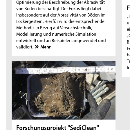
Optimierung der Beschreibung der Abrasivität
F
von Böden beschäftigt. Der Fokus liegt dabei
insbesondere auf der Abrasivität von Böden im
„
Lockergestein. Hierfür wird die entsprechende
u
Methodik in Bezug auf Versuchstechnik,
e
Modellierung und numerische Simulation
„
entwickelt und an Beispielen angewendet und
B
validiert.
Mehr
F
b
T
I
Forschungsprojekt "SediClean"