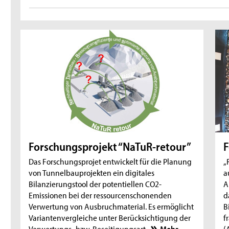
Forschungsprojekt “NaTuR-retour”
F
Das Forschungsprojet entwickelt für die Planung
„
von Tunnelbauprojekten ein digitales
a
Bilanzierungstool der potentiellen CO2-
A
Emissionen bei der ressourcenschonenden
d
Verwertung von Ausbruchmaterial. Es ermöglicht
B
Variantenvergleiche unter Berücksichtigung der
f
Verwertungs- bzw. Beseitigungsart.
Mehr
(