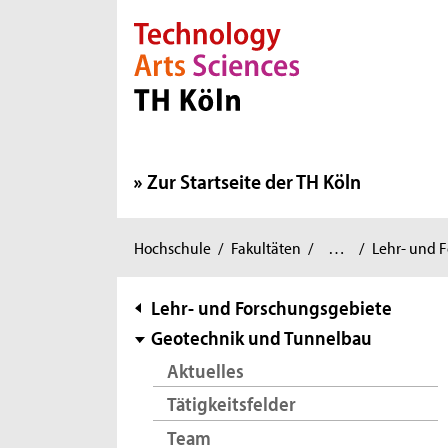
Direkt zur Hauptnavigation
Direkt zur Subnavigation
Direkt zum Inhalt
Direkt zum Fußbereich
Zur Startseite der TH Köln
Bauingenieurwesen
Sie
Hochschule
/
Fakultäten
/
…
/
Lehr- und 
und
sind
Umwelttechnik
/
hier:
Subnavigation
Lehr- und Forschungsgebiete
Geotechnik und Tunnelbau
Aktuelles
Tätigkeitsfelder
Team