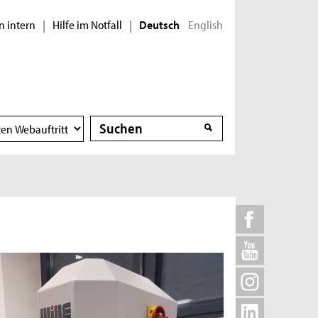
n intern
Hilfe im Notfall
English
|
|
Deutsch
Suche
Suche