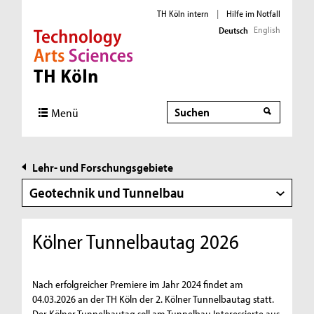
TH Köln intern
|
Hilfe im Notfall
English
Deutsch
Direkt zur Hauptnavigation
Direkt zur Subnavigation
Direkt zum Inhalt
Direkt zum Fußbereich
Suche
Suche
Menü
Lehr- und Forschungsgebiete
Geotechnik und Tunnelbau
Kölner Tunnelbautag 2026
Nach erfolgreicher Premiere im Jahr 2024 findet am
04.03.2026 an der TH Köln der 2. Kölner Tunnelbautag statt.
Der Kölner Tunnelbautag soll am Tunnelbau Interessierte aus