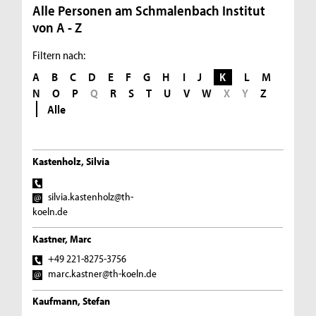
Alle Personen am Schmalenbach Institut
von A - Z
Filtern nach:
A
B
C
D
E
F
G
H
I
J
K
L
M
N
O
P
Q
R
S
T
U
V
W
X
Y
Z
Alle
Kastenholz, Silvia
silvia.kastenholz@th-
koeln.de
Kastner, Marc
+49 221-8275-3756
marc.kastner@th-koeln.de
Kaufmann, Stefan