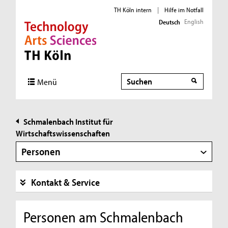
TH Köln intern
|
Hilfe im Notfall
English
Deutsch
Direkt zur Hauptnavigation
Direkt zur Subnavigation
Direkt zum Inhalt
Direkt zum Fußbereich
Suche
Suche
Menü
Schmalenbach Institut für
Wirtschaftswissenschaften
Personen
Kontakt & Service
Personen am Schmalenbach