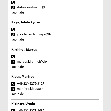
stefan.kaufmann@th-
koeln.de
Kaya, Jülide Aydan
juelide_aydan.kaya@th-
koeln.de
Kirchhof, Marcus
marcus.kirchhof@th-
koeln.de
Klaus, Manfred
+49 221-8275-3127
manfred.klaus@th-
koeln.de
Kleinert, Ursula
+49 221-8275-3689