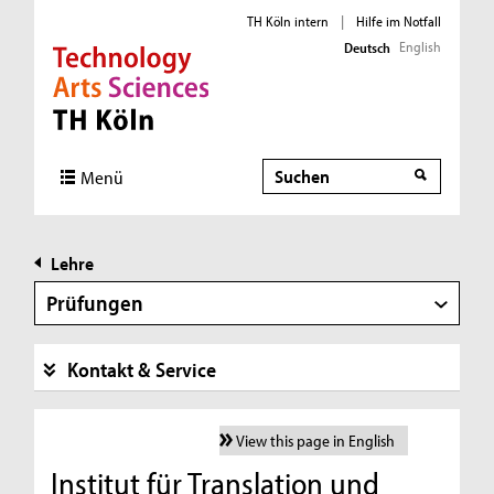
TH Köln intern
|
Hilfe im Notfall
English
Deutsch
Direkt zur Hauptnavigation
Direkt zur Subnavigation
Direkt zum Inhalt
Direkt zum Fußbereich
Suche
Suche
Menü
Lehre
Prüfungen
Kontakt & Service
View this page in English
Institut für Translation und