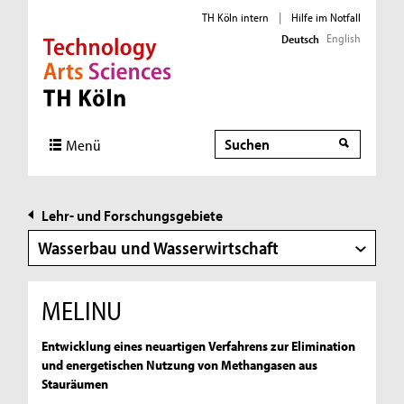
TH Köln intern
|
Hilfe im Notfall
English
Deutsch
Direkt zur Hauptnavigation
Direkt zur Subnavigation
Direkt zum Inhalt
Direkt zum Fußbereich
Suche
Suche
Menü
Lehr- und Forschungsgebiete
Wasserbau und Wasserwirtschaft
MELINU
Entwicklung eines neuartigen Verfahrens zur Elimination
und energetischen Nutzung von Methangasen aus
Stauräumen