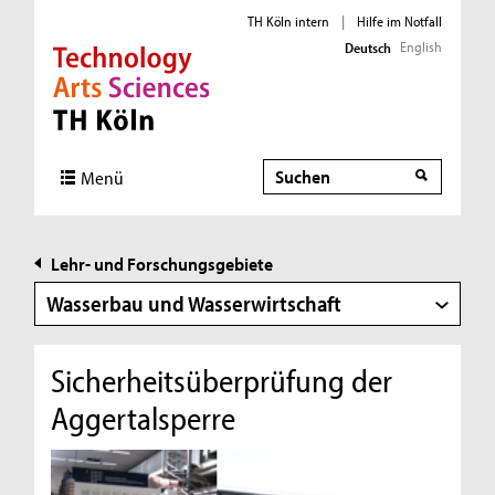
TH Köln intern
|
Hilfe im Notfall
English
Deutsch
Direkt zur Hauptnavigation
Direkt zur Subnavigation
Direkt zum Inhalt
Direkt zum Fußbereich
Suche
Suche
Menü
Lehr- und Forschungsgebiete
Wasserbau und Wasserwirtschaft
Sicherheitsüberprüfung der
Aggertalsperre