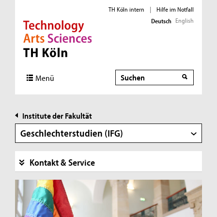
TH Köln intern
|
Hilfe im Notfall
English
Deutsch
Direkt zur Hauptnavigation
Direkt zur Subnavigation
Direkt zum Inhalt
Direkt zum Fußbereich
Suche
Suche
Menü
Institute der Fakultät
Geschlechterstudien (IFG)
Kontakt & Service