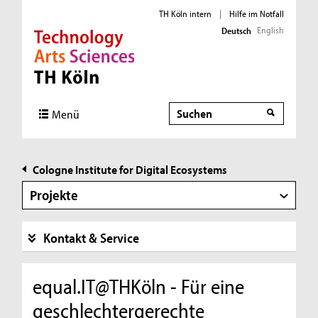
TH Köln intern
|
Hilfe im Notfall
English
Deutsch
Direkt zur Hauptnavigation
Direkt zur Subnavigation
Direkt zum Inhalt
Direkt zum Fußbereich
Suche
Suche
Menü
Cologne Institute for Digital Ecosystems
Projekte
Kontakt & Service
equal.IT@THKöln - Für eine
geschlechtergerechte