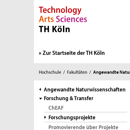
Direkt zur Hauptnavigation
Direkt zur Subnavigation
Direkt zum Inhalt
Direkt zum Fußbereich
Zur Startseite der TH Köln
Sie
Hochschule
/
Fakultäten
/
Angewandte Natur
sind
hier:
Subnavigation
Angewandte Naturwissenschaften
Forschung & Transfer
ChEAF
Forschungsprojekte
Promovierende über Projekte