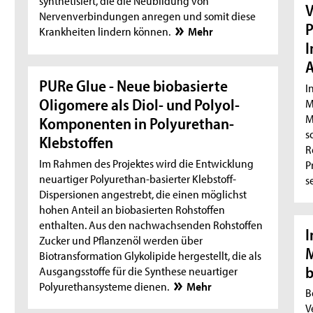
synthetisiert, die die Neubildung von
V
Nervenverbindungen anregen und somit diese
P
Krankheiten lindern können.
Mehr
I
A
PURe Glue - Neue biobasierte
I
Oligomere als Diol- und Polyol-
M
M
Komponenten in Polyurethan-
s
Klebstoffen
R
Im Rahmen des Projektes wird die Entwicklung
P
neuartiger Polyurethan-basierter Klebstoff-
s
Dispersionen angestrebt, die einen möglichst
hohen Anteil an biobasierten Rohstoffen
enthalten. Aus den nachwachsenden Rohstoffen
I
Zucker und Pflanzenöl werden über
M
Biotransformation Glykolipide hergestellt, die als
b
Ausgangsstoffe für die Synthese neuartiger
Polyurethansysteme dienen.
Mehr
B
V