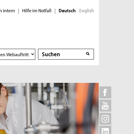
n intern
Hilfe im Notfall
English
|
|
Deutsch
Suche
Suche