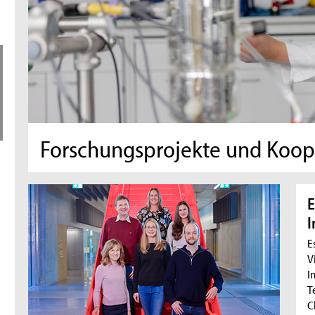
Forschungsprojekte und Koop
E
I
E
V
I
T
C