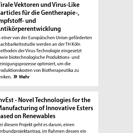
irale Vektoren und Virus-Like
articles für die Gentherapie-,
mpfstoff- und
ntikörperentwicklung
n einer von der Europäischen Union geförderten
achbarkeitsstudie werden an der TH Köln
ethoden der Virus-Technologie eingesetzt
owie biotechnologische Produktions- und
einigungsprozesse optimiert, um die
roduktionskosten von Biotherapeutika zu
enken.
Mehr
nvEst - Novel Technologies for the
anufacturing of Innovative Esters
ased on Renewables
ei diesem Projekt geht es darum, einen
erbundprojektantrag, im Rahmen dessen ein