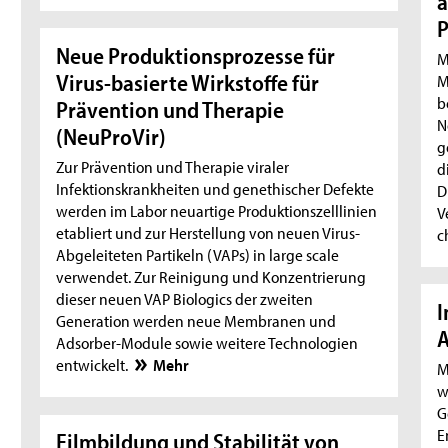
a
P
Neue Produktionsprozesse für
M
Virus-basierte Wirkstoffe für
M
b
Prävention und Therapie
N
(NeuProVir)
g
Zur Prävention und Therapie viraler
d
Infektionskrankheiten und genethischer Defekte
D
werden im Labor neuartige Produktionszelllinien
V
etabliert und zur Herstellung von neuen Virus-
c
Abgeleiteten Partikeln (VAPs) in large scale
verwendet. Zur Reinigung und Konzentrierung
dieser neuen VAP Biologics der zweiten
I
Generation werden neue Membranen und
A
Adsorber-Module sowie weitere Technologien
entwickelt.
Mehr
M
w
G
E
Filmbildung und Stabilität von