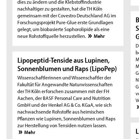
dies zu ändern und die Klebstoffindustrie
nachhaltiger zu gestalten, hat die TH Köln
gemeinsam mit der Covestro Deutschland AG im
B
Forschungsprojekt Pure-Glue erste Grundlagen
S
gelegt, um biobasierte Sophorolipide als eine
G
neue Rohstoffquelle herzustellen.
Mehr
D
b
Lipopeptid-Tenside aus Lupinen,
M
M
Sonnenblumen und Raps (LipoPep)
G
Wissenschaftlerinnen und Wissenschaftler der
N
Fakultät für Angewandte Naturwissenschaften
G
der TH Köln erforschen zusammen mit der FH
v
Aachen, der BASF Personal Care and Nutrition
V
GmbH und der Henkel AG & Co. KGaA, wie sich
nachwachsende Rohstoffe aus heimischen
Pflanzen wie Lupinen, Sonnenblumen und Raps
zur Herstellung von Tensiden nutzen lassen.
L
Mehr