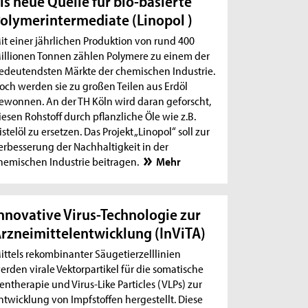
ls neue Quelle für bio-basierte
olymerintermediate (Linopol )
it einer jährlichen Produktion von rund 400
illionen Tonnen zählen Polymere zu einem der
edeutendsten Märkte der chemischen Industrie.
och werden sie zu großen Teilen aus Erdöl
ewonnen. An der TH Köln wird daran geforscht,
iesen Rohstoff durch pflanzliche Öle wie z.B.
istelöl zu ersetzen. Das Projekt „Linopol“ soll zur
erbesserung der Nachhaltigkeit in der
hemischen Industrie beitragen.
Mehr
nnovative Virus-Technologie zur
rzneimittelentwicklung (InViTA)
ittels rekombinanter Säugetierzelllinien
erden virale Vektorpartikel für die somatische
entherapie und Virus-Like Particles (VLPs) zur
ntwicklung von Impfstoffen hergestellt. Diese