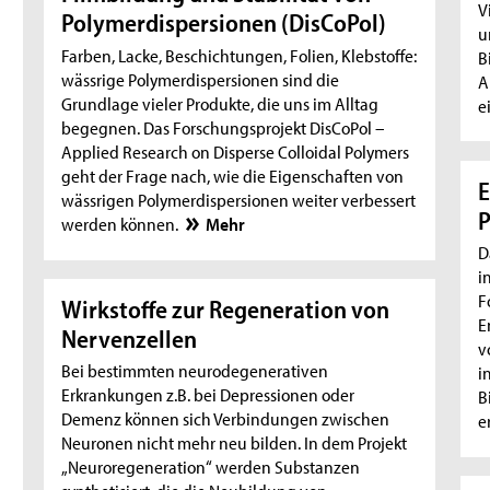
V
Polymerdispersionen (DisCoPol)
u
Farben, Lacke, Beschichtungen, Folien, Klebstoffe:
B
wässrige Polymerdispersionen sind die
A
Grundlage vieler Produkte, die uns im Alltag
e
begegnen. Das Forschungsprojekt DisCoPol –
Applied Research on Disperse Colloidal Polymers
geht der Frage nach, wie die Eigenschaften von
E
wässrigen Polymerdispersionen weiter verbessert
P
werden können.
Mehr
D
i
F
Wirkstoffe zur Regeneration von
E
Nervenzellen
v
Bei bestimmten neurodegenerativen
i
Erkrankungen z.B. bei Depressionen oder
B
Demenz können sich Verbindungen zwischen
e
Neuronen nicht mehr neu bilden. In dem Projekt
„Neuroregeneration“ werden Substanzen