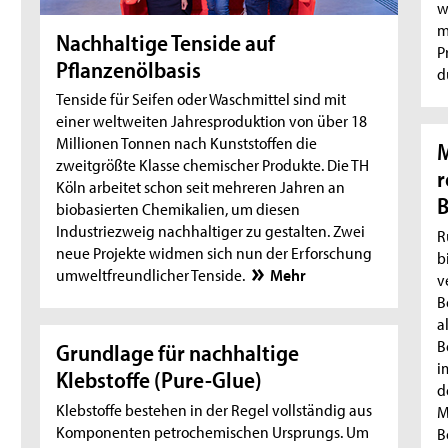
w
m
Nachhaltige Tenside auf
P
Pflanzenölbasis
d
Tenside für Seifen oder Waschmittel sind mit
einer weltweiten Jahresproduktion von über 18
Millionen Tonnen nach Kunststoffen die
M
zweitgrößte Klasse chemischer Produkte. Die TH
r
Köln arbeitet schon seit mehreren Jahren an
B
biobasierten Chemikalien, um diesen
Industriezweig nachhaltiger zu gestalten. Zwei
R
neue Projekte widmen sich nun der Erforschung
b
umweltfreundlicher Tenside.
Mehr
v
B
a
B
Grundlage für nachhaltige
i
Klebstoffe (Pure-Glue)
d
Klebstoffe bestehen in der Regel vollständig aus
M
Komponenten petrochemischen Ursprungs. Um
B