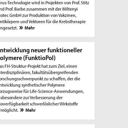
irus-Technologie wird in Projekten von Prof. Stitz
nd Prof. Barbe zusammen mit der Miltenyi
iotec GmbH zur Produktion von Vakzinen,
ntikörpern und Vektoren für die Krebstherapie
ingesetzt.
Mehr
ntwicklung neuer funktioneller
olymere (FunktioPol)
as FH-Struktur-Projekt hat zum Ziel, einen
nterdisziplinären, fakultätsübergreifenden
orschungsschwerpunkt zu schaffen, der die
ntwicklung synthetischer Polymere
orzugsweise für Life-Science-Anwendungen,
nsbesondere zur Verbesserung der
ioverfügbarkeit schwerlöslicher Wirkstoffe
rmöglicht.
Mehr