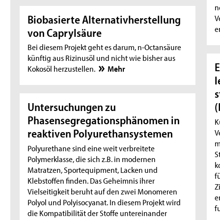
n
Biobasierte Alternativherstellung
V
e
von Caprylsäure
Bei diesem Projekt geht es darum, n-Octansäure
künftig aus Rizinusöl und nicht wie bisher aus
E
Kokosöl herzustellen.
Mehr
l
s
(
Untersuchungen zu
Phasensegregationsphänomen in
K
reaktiven Polyurethansystemen
V
m
Polyurethane sind eine weit verbreitete
S
Polymerklasse, die sich z.B. in modernen
k
Matratzen, Sportequipment, Lacken und
f
Klebstoffen finden. Das Geheimnis ihrer
Z
Vielseitigkeit beruht auf den zwei Monomeren
e
Polyol und Polyisocyanat. In diesem Projekt wird
f
die Kompatibilität der Stoffe untereinander