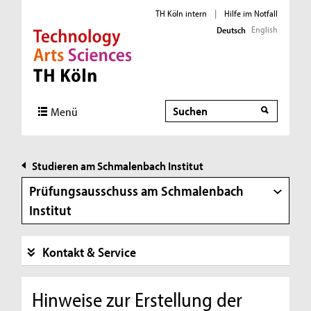
TH Köln intern
|
Hilfe im Notfall
English
Deutsch
Direkt zur Hauptnavigation
Direkt zur Subnavigation
Direkt zum Inhalt
Direkt zum Fußbereich
Suche
Suche
Menü
Studieren am Schmalenbach Institut
Prüfungsausschuss am Schmalenbach
Institut
Kontakt & Service
Hinweise zur Erstellung der