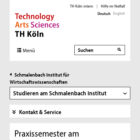
TH Köln intern
|
Hilfe im Notfall
English
Deutsch
Direkt zur Hauptnavigation
Direkt zur Subnavigation
Direkt zum Inhalt
Direkt zum Fußbereich
Suche
Suche
Menü
Schmalenbach Institut für
Wirtschaftswissenschaften
Studieren am Schmalenbach Institut
Kontakt & Service
Praxissemester am