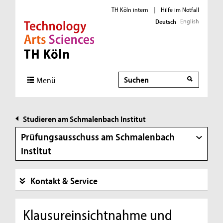
TH Köln intern
|
Hilfe im Notfall
English
Deutsch
Direkt zur Hauptnavigation
Direkt zur Subnavigation
Direkt zum Inhalt
Direkt zum Fußbereich
Suche
Suche
Menü
Studieren am Schmalenbach Institut
Prüfungsausschuss am Schmalenbach
Institut
Kontakt & Service
Klausureinsichtnahme und