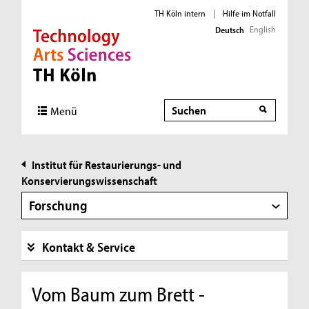
TH Köln intern
|
Hilfe im Notfall
English
Deutsch
Direkt zur Hauptnavigation
Direkt zur Subnavigation
Direkt zum Inhalt
Direkt zum Fußbereich
Suche
Suche
Menü
Institut für Restaurierungs- und
Konservierungswissenschaft
Forschung
Kontakt & Service
Vom Baum zum Brett -