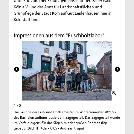
Unterstützung der Schutzgemeinschaft Deutscher Wald
Köln e.V. und des Amts für Landschaftsflächen und
Grünpflege der Stadt Köln auf Gut Leidenhausen hier in
Köln stattfand.
Impressionen aus dem "Frischholzlabor"
1 / 8
2 / 8
Die Gruppe der Erst- und Drittsemester im Wintersemester 2021/22
Auf dem 
des Bachelorstudiums posiert am Sägegestell. Das Sägegestell wurde
Rahmensä
im Vorfeld eigens für das Sägen mit der großen Rahmensäge
aufgeleg
gebaut. (Bild: TH Köln - CICS - Andreas Krupa)
Halbrundh