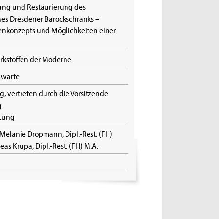
rung und Restaurierung des
nes Dresdener Barockschranks –
nkonzepts und Möglichkeiten einer
erkstoffen der Moderne
hwarte
g, vertreten durch die Vorsitzende
g
ftung
, Melanie Dropmann, Dipl.-Rest. (FH)
reas Krupa, Dipl.-Rest. (FH) M.A.