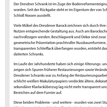
Der Dresdner Schrank ist im Zuge der Bodenreformenteignu
worden. Seit der Rückgabe steht er im Eigentum der von Sc
Schloß Nossen ausstellt.
Viele Möbel des Dresdener Barock zeichnen sich durch ihre
Nutzen entsprechende Gestaltung aus. Auch am Barockschr
nachvollzogen werden. Beschlagwerk und Dekor sind zwar z
geometrische Präsentation prachtvoller Nussbaumfurniere,
transparenten Schleiflack überfangen wurden, entsteht da
datierten Schranks.
Im Laufe der Jahrhunderte haben sich einige Alterungs- u
zeigen sich Spuren früherer Restaurierungen sowie Verände
Dresdener Schranks war zu Anfang der Restaurierungsarbe
schlicht-weißen Makulaturpapiers verdeckte ältere, dekorati
sekundärer Klarlacküberzug lag nicht mehr transparent und
Bereichen auf dem Furnier auf.
Diese beiden Probleme - und weitere - wurden von zwei St