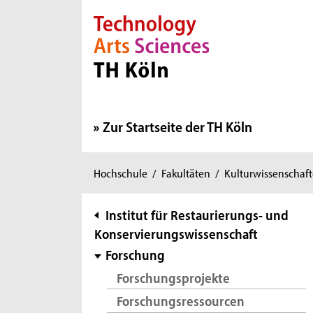
Direkt zur Hauptnavigation
Direkt zur Subnavigation
Direkt zum Inhalt
Direkt zum Fußbereich
Zur Startseite der TH Köln
Sie
Hochschule
/
Fakultäten
/
Kulturwissenschaf
sind
hier:
Subnavigation
Institut für Restaurierungs- und
Konservierungswissenschaft
Forschung
Forschungsprojekte
Forschungsressourcen