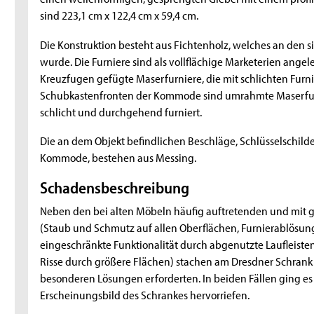
sind 223,1 cm x 122,4 cm x 59,4 cm.
Die Konstruktion besteht aus Fichtenholz, welches an den 
wurde. Die Furniere sind als vollflächige Marketerien ang
Kreuzfugen gefügte Maserfurniere, die mit schlichten Fur
Schubkastenfronten der Kommode sind umrahmte Maserfurni
schlicht und durchgehend furniert.
Die an dem Objekt befindlichen Beschläge, Schlüsselschi
Kommode, bestehen aus Messing.
Schadensbeschreibung
Neben den bei alten Möbeln häufig auftretenden und mit
(Staub und Schmutz auf allen Oberflächen, Furnierablösu
eingeschränkte Funktionalität durch abgenutzte Laufleist
Risse durch größere Flächen) stachen am Dresdner Schrank 
besonderen Lösungen erforderten. In beiden Fällen ging es
Erscheinungsbild des Schrankes hervorriefen.