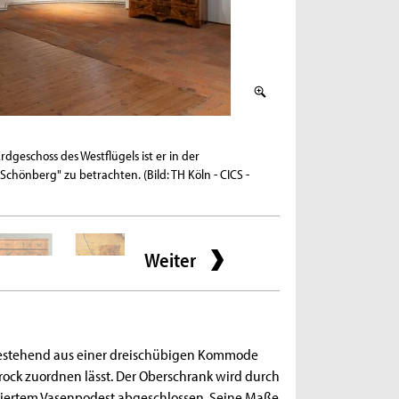
2 / 12
rdgeschoss des Westflügels ist er in der
Im Bild ist der Schran
chönberg" zu betrachten. (Bild: TH Köln - CICS -
des weißen Makulaturp
Bereich der rechten In
Modeldruckpapier hat 
(Bild: TH Köln - CICS - 
Weiter
bestehend aus einer dreischübigen Kommode
rock zuordnen lässt. Der Oberschrank wird durch
liertem Vasenpodest abgeschlossen. Seine Maße