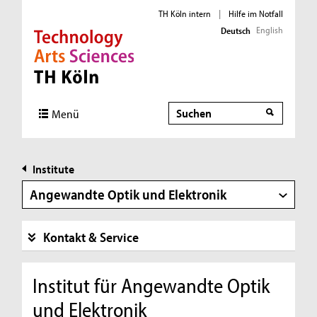
TH Köln intern
|
Hilfe im Notfall
English
Deutsch
Direkt zur Hauptnavigation
Direkt zur Subnavigation
Direkt zum Inhalt
Direkt zum Fußbereich
Suche
Suche
Menü
Institute
Angewandte Optik und Elektronik
Kontakt & Service
Institut für Angewandte Optik
und Elektronik