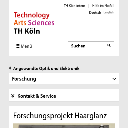
TH Köln intern
|
Hilfe im Notfall
English
Deutsch
Direkt zur Hauptnavigation
Direkt zur Subnavigation
Direkt zum Inhalt
Direkt zum Fußbereich
Suche
Suche
Menü
Angewandte Optik und Elektronik
Forschung
Kontakt & Service
Forschungsprojekt Haarglanz