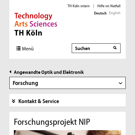
TH Köln intern
|
Hilfe im Notfall
English
Deutsch
Direkt zur Hauptnavigation
Direkt zur Subnavigation
Direkt zum Inhalt
Direkt zum Fußbereich
Suche
Suche
Menü
Angewandte Optik und Elektronik
Forschung
Kontakt & Service
Forschungsprojekt NIP