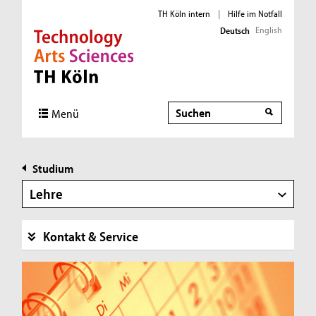
TH Köln intern
|
Hilfe im Notfall
English
Deutsch
Direkt zur Hauptnavigation
Direkt zur Subnavigation
Direkt zum Inhalt
Direkt zum Fußbereich
Suche
Suche
Menü
Studium
Lehre
Kontakt & Service