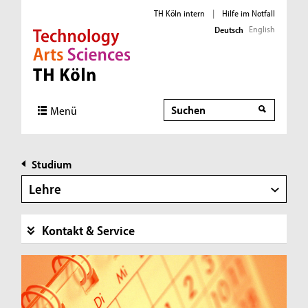
TH Köln intern
|
Hilfe im Notfall
English
Deutsch
Direkt zur Hauptnavigation
Direkt zur Subnavigation
Direkt zum Inhalt
Direkt zum Fußbereich
Suche
Suche
Menü
Studium
Lehre
Kontakt & Service