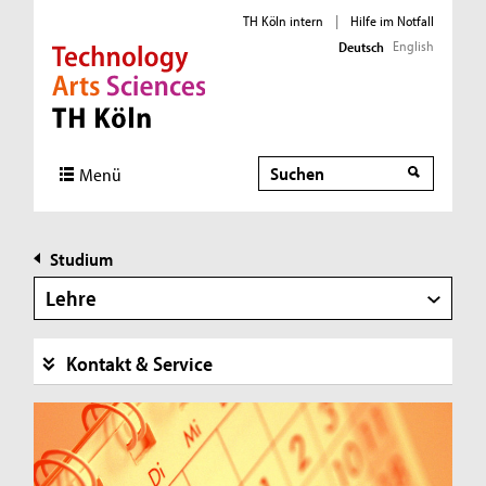
TH Köln intern
|
Hilfe im Notfall
English
Deutsch
Direkt zur Hauptnavigation
Direkt zur Subnavigation
Direkt zum Inhalt
Direkt zum Fußbereich
Suche
Suche
Menü
Studium
Lehre
Kontakt & Service