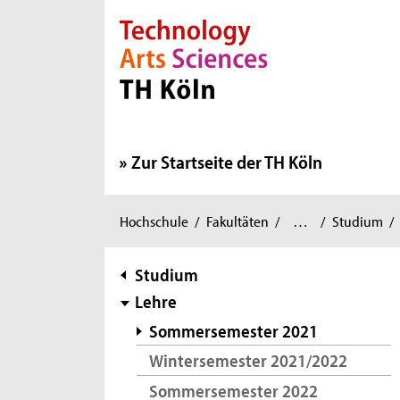
Direkt zur Hauptnavigation
Direkt zur Subnavigation
Direkt zum Inhalt
Direkt zum Fußbereich
Zur Startseite der TH Köln
Informatik
Institut
Sie
Hochschule
/
Fakultäten
/
…
/
Studium
/
und
für
sind
Ingenieurwissenschaften
Distance
/
hier:
Subnavigation
Studium
Learning
Lehre
&
Further
Sommersemester 2021
Education
/
Wintersemester 2021/2022
Sommersemester 2022