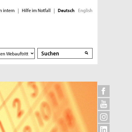
n intern
Hilfe im Notfall
English
|
|
Deutsch
Suche
Suche