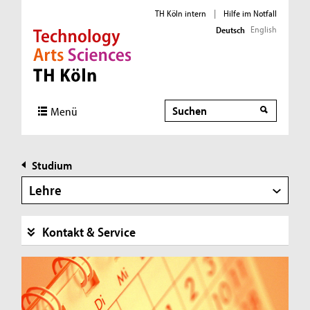
TH Köln intern
|
Hilfe im Notfall
English
Deutsch
Direkt zur Hauptnavigation
Direkt zur Subnavigation
Direkt zum Inhalt
Direkt zum Fußbereich
Suche
Suche
Menü
Studium
Lehre
Kontakt & Service