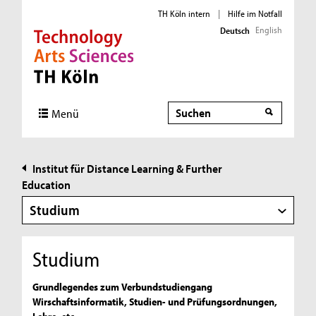
TH Köln intern
|
Hilfe im Notfall
English
Deutsch
Direkt zur Hauptnavigation
Direkt zur Subnavigation
Direkt zum Inhalt
Direkt zum Fußbereich
Suche
Suche
Menü
Institut für Distance Learning & Further
Education
Studium
Studium
Grundlegendes zum Verbundstudiengang
Wirschaftsinformatik, Studien- und Prüfungsordnungen,