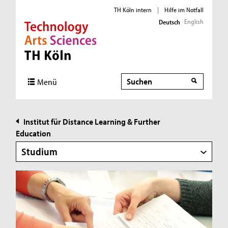
TH Köln intern
|
Hilfe im Notfall
English
Deutsch
Direkt zur Hauptnavigation
Direkt zur Subnavigation
Direkt zum Inhalt
Direkt zum Fußbereich
Suche
Suche
Menü
Institut für Distance Learning & Further
Education
Studium