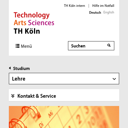
TH Köln intern
|
Hilfe im Notfall
English
Deutsch
Direkt zur Hauptnavigation
Direkt zur Subnavigation
Direkt zum Inhalt
Direkt zum Fußbereich
Suche
Suche
Menü
Studium
Lehre
Kontakt & Service