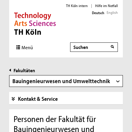
TH Köln intern
|
Hilfe im Notfall
English
Deutsch
Direkt zur Hauptnavigation
Direkt zur Subnavigation
Direkt zum Inhalt
Direkt zum Fußbereich
Suche
Suche
Menü
Fakultäten
Bauingenieurwesen und Umwelttechnik
Kontakt & Service
Personen der Fakultät für
Bauingenieurwesen und