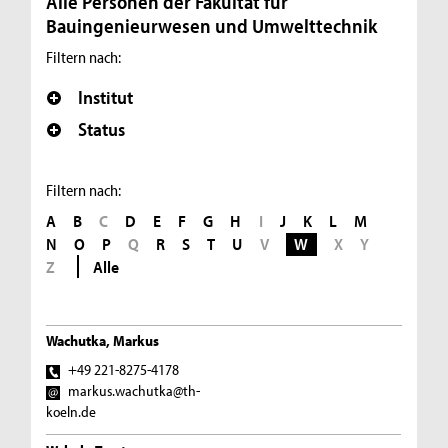
Alle Personen der Fakultät für
Bauingenieurwesen und Umwelttechnik
Filtern nach:
Institut
Status
Filtern nach:
A
B
C
D
E
F
G
H
I
J
K
L
M
N
O
P
Q
R
S
T
U
V
W
X
Y
Z
Alle
Wachutka, Markus
+49 221-8275-4178
markus.wachutka@th-
koeln.de