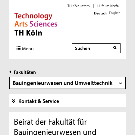
TH Köln intern
|
Hilfe im Notfall
English
Deutsch
Direkt zur Hauptnavigation
Direkt zur Subnavigation
Direkt zum Inhalt
Direkt zum Fußbereich
Suche
Suche
Menü
Fakultäten
Bauingenieurwesen und Umwelttechnik
Kontakt & Service
Beirat der Fakultät für
Bauingenieurwesen und