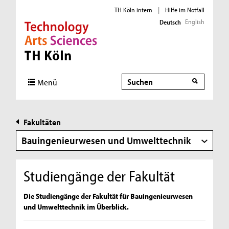
TH Köln intern
|
Hilfe im Notfall
English
Deutsch
Direkt zur Hauptnavigation
Direkt zur Subnavigation
Direkt zum Inhalt
Direkt zum Fußbereich
Suche
Suche
Menü
Fakultäten
Bauingenieurwesen und Umwelttechnik
Studiengänge der Fakultät
Die Studiengänge der Fakultät für Bauingenieurwesen
und Umwelttechnik im Überblick.