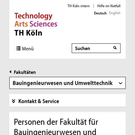
TH Köln intern
|
Hilfe im Notfall
English
Deutsch
Direkt zur Hauptnavigation
Direkt zur Subnavigation
Direkt zum Inhalt
Direkt zum Fußbereich
Suche
Suche
Menü
Fakultäten
Bauingenieurwesen und Umwelttechnik
Kontakt & Service
Personen der Fakultät für
Bauingenieurwesen und