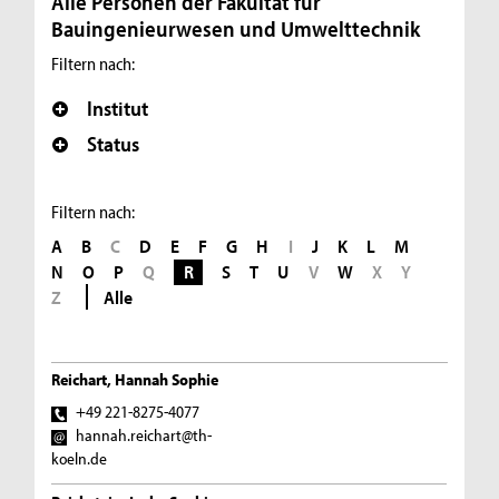
Alle Personen der Fakultät für
Bauingenieurwesen und Umwelttechnik
Filtern nach:
Institut
Status
Filtern nach:
A
B
C
D
E
F
G
H
I
J
K
L
M
N
O
P
Q
R
S
T
U
V
W
X
Y
Z
Alle
Reichart, Hannah Sophie
+49 221-8275-4077
hannah.reichart@th-
koeln.de