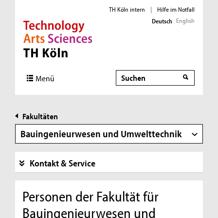
TH Köln intern
|
Hilfe im Notfall
English
Deutsch
Direkt zur Hauptnavigation
Direkt zur Subnavigation
Direkt zum Inhalt
Direkt zum Fußbereich
Suche
Suche
Menü
Fakultäten
Bauingenieurwesen und Umwelttechnik
Kontakt & Service
Personen der Fakultät für
Bauingenieurwesen und