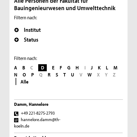
Alle Personen der Fakultät für
Bauingenieurwesen und Umwelttechnik
Filtern nach:
Institut
Status
Filtern nach:
A
B
C
D
E
F
G
H
I
J
K
L
M
N
O
P
Q
R
S
T
U
V
W
X
Y
Z
Alle
Damm, Hannelore
+49 221-8275-2793
hannelore.damm@th-
koeln.de