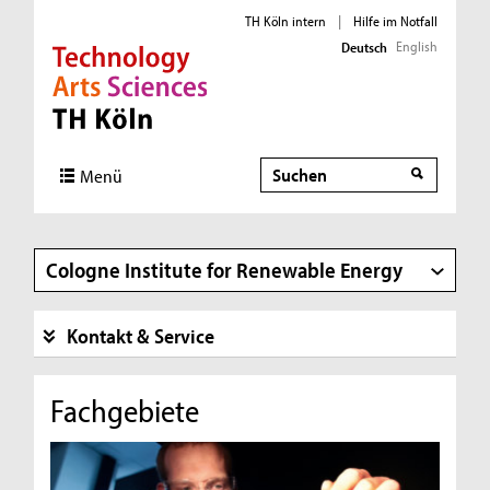
TH Köln intern
|
Hilfe im Notfall
English
Deutsch
Direkt zur Hauptnavigation
Direkt zur Subnavigation
Direkt zum Inhalt
Direkt zum Fußbereich
Suche
Suche
Menü
Cologne Institute for Renewable Energy
Kontakt & Service
Fachgebiete