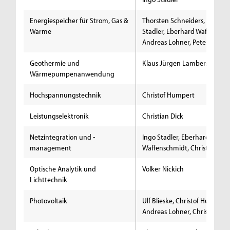
Energiespeicher für Strom, Gas &
Thorsten Schneiders, Ingo
Wärme
Stadler, Eberhard Waffensch
Andreas Lohner, Peter Stenze
Geothermie und
Klaus Jürgen Lambers
Wärmepumpenanwendung
Hochspannungstechnik
Christof Humpert
Leistungselektronik
Christian Dick
Netzintegration und -
Ingo Stadler, Eberhard
management
Waffenschmidt, Christian Dic
Optische Analytik und
Volker Nickich
Lichttechnik
Photovoltaik
Ulf Blieske, Christof Humpert,
Andreas Lohner, Christian Di