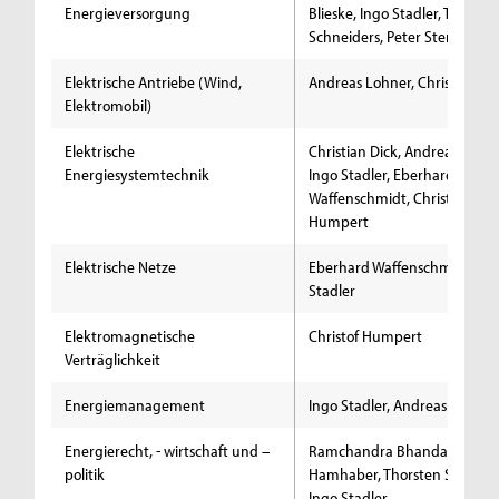
Energieversorgung
Blieske, Ingo Stadler, Thorste
Schneiders, Peter Stenzel
Elektrische Antriebe (Wind,
Andreas Lohner, Christian Di
Elektromobil)
Elektrische
Christian Dick, Andreas Lohne
Energiesystemtechnik
Ingo Stadler, Eberhard
Waffenschmidt, Christof
Humpert
Elektrische Netze
Eberhard Waffenschmidt, In
Stadler
Elektromagnetische
Christof Humpert
Verträglichkeit
Energiemanagement
Ingo Stadler, Andreas Lohner
Energierecht, - wirtschaft und –
Ramchandra Bhandari, Joha
politik
Hamhaber, Thorsten Schneide
Ingo Stadler