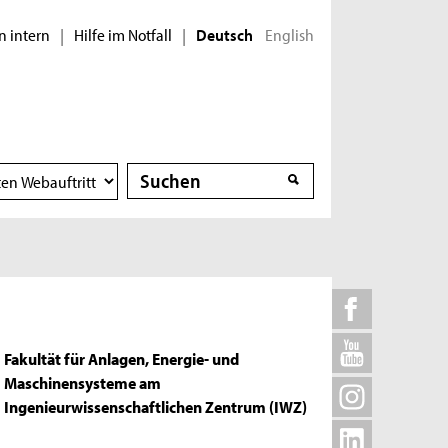
n intern
Hilfe im Notfall
English
|
|
Deutsch
Suche
Suche
Fakultät für Anlagen, Energie- und
Maschinensysteme am
Ingenieurwissenschaftlichen Zentrum (IWZ)