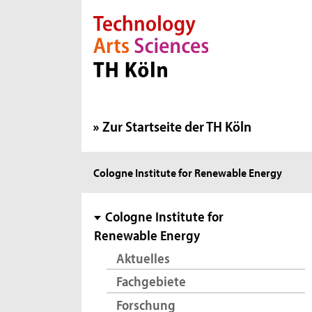
Direkt zur Hauptnavigation
Direkt zur Subnavigation
Direkt zum Inhalt
Direkt zum Fußbereich
Zur Startseite der TH Köln
Sie
Cologne Institute for Renewable Energy
sind
hier:
Subnavigation
Cologne Institute for
Renewable Energy
Aktuelles
Fachgebiete
Forschung