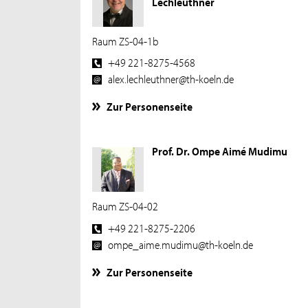
Lechleuthner
Raum ZS-04-1b
+49 221-8275-4568
alex.lechleuthner@th-koeln.de
Zur Personenseite
Prof. Dr. Ompe Aimé Mudimu
Raum ZS-04-02
+49 221-8275-2206
ompe_aime.mudimu@th-koeln.de
Zur Personenseite