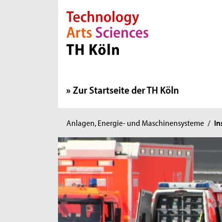
Direkt zur Hauptnavigation
Direkt zur Subnavigation
Direkt zum Inhalt
Direkt zum Fußbereich
Zur Startseite der TH Köln
Sie
Anlagen, Energie- und Maschinensysteme
/
In
sind
hier: