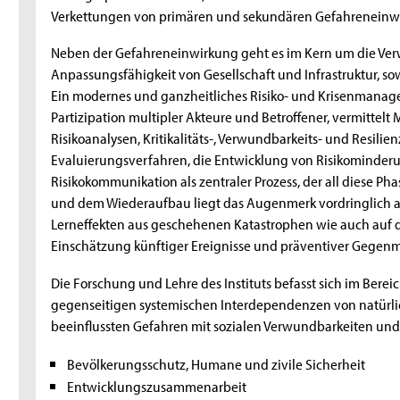
Verkettungen von primären und sekundären Gefahreneinwi
Neben der Gefahreneinwirkung geht es im Kern um die Verw
Anpassungsfähigkeit von Gesellschaft und Infrastruktur, so
Ein modernes und ganzheitliches Risiko- und Krisenmanag
Partizipation multipler Akteure und Betroffener, vermittel
Risikoanalysen, Kritikalitäts-, Verwundbarkeits- und Resi
Evaluierungsverfahren, die Entwicklung von Risikomind
Risikokommunikation als zentraler Prozess, der all diese P
und dem Wiederaufbau liegt das Augenmerk vordringlich au
Lerneffekten aus geschehenen Katastrophen wie auch auf 
Einschätzung künftiger Ereignisse und präventiver Gege
Die Forschung und Lehre des Instituts befasst sich im Ber
gegenseitigen systemischen Interdependenzen von natürl
beeinflussten Gefahren mit sozialen Verwundbarkeiten und k
Bevölkerungsschutz, Humane und zivile Sicherheit
Entwicklungszusammenarbeit