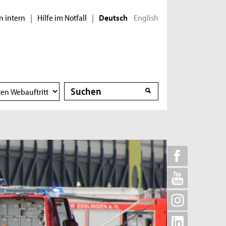
n intern
Hilfe im Notfall
English
|
|
Deutsch
Suche
Suche