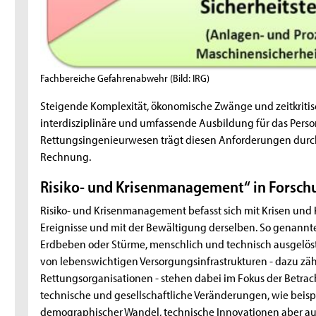
Fachbereiche Gefahrenabwehr
(Bild: IRG)
Steigende Komplexität, ökonomische Zwänge und zeitkritis
interdisziplinäre und umfassende Ausbildung für das Person
Rettungsingenieurwesen trägt diesen Anforderungen durch
Rechnung.
Risiko- und Krisenmanagement“ in Forsch
Risiko- und Krisenmanagement befasst sich mit Krisen und 
Ereignisse und mit der Bewältigung derselben. So genannt
Erdbeben oder Stürme, menschlich und technisch ausgelöst
von lebenswichtigen Versorgungsinfrastrukturen - dazu zähl
Rettungsorganisationen - stehen dabei im Fokus der Betrach
technische und gesellschaftliche Veränderungen, wie beis
demographischer Wandel, technische Innovationen aber au