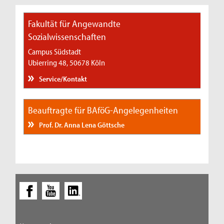
Fakultät für Angewandte
Sozialwissenschaften
Campus Südstadt
Ubierring 48, 50678 Köln
Service/Kontakt
Beauftragte für BAföG-Angelegenheiten
Prof. Dr. Anna Lena Göttsche