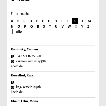
Filtern nach:
A
B
C
D
E
F
G
H
I
J
K
L
M
N
O
P
Q
R
S
T
U
V
W
X
Y
Z
Alle
Kaminsky, Carmen
+49 221-8275-3605
carmen.kaminsky@th-
koeln.de
Kesselhut, Kaja
kaja.kesselhut@th-
koeln.de
Kheir El Din, Mona