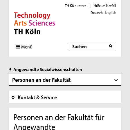
TH Köln intern
|
Hilfe im Notfall
English
Deutsch
Direkt zur Hauptnavigation
Direkt zur Subnavigation
Direkt zum Inhalt
Direkt zum Fußbereich
Suche
Suche
Menü
Angewandte Sozialwissenschaften
Personen an der Fakultät
Kontakt & Service
Personen an der Fakultät für
Angewandte