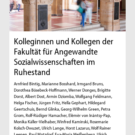
Kolleginnen und Kollegen der
Fakultät für Angewandte
Sozialwissenschaften im
Ruhestand
Arnfried Bintig, Marianne Bosshard, Irmgard Bruns,
Dorothea Bösebeck-Hoffmann, Werner Donges, Brigitte
Dorst, Albert Dost, Armin Dziomba, Wolfgang Feldmann,
Helga Fischer, Jürgen Fritz, Hella Gephart, Hildegard
Geertschuis, Bernd Glinka, Georg-Wilhelm Green, Petra
Grom, Rolf-Rüdiger Hamacher, Elèmèr von Inàntsy-Pap,
Monika Käller-Vielhaber, Winfred Kaminski, Rosemarie
Kolsch-Dwuzet, Ulrich Lange, Horst Lazarus, Wolf Rainer
Leenen, Paul Matzdorf, Eva-Maria Meißenberg, Ulrich