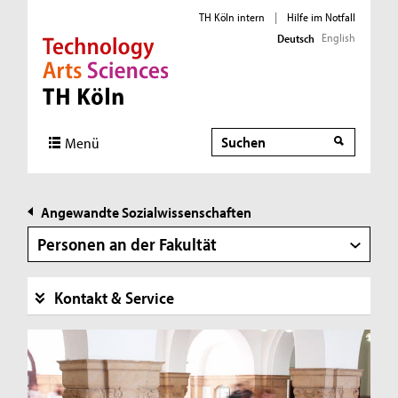
TH Köln intern
|
Hilfe im Notfall
English
Deutsch
Direkt zur Hauptnavigation
Direkt zur Subnavigation
Direkt zum Inhalt
Direkt zum Fußbereich
Suche
Suche
Menü
Angewandte Sozialwissenschaften
Personen an der Fakultät
Kontakt & Service