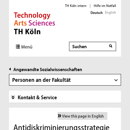
TH Köln intern
|
Hilfe im Notfall
English
Deutsch
Direkt zur Hauptnavigation
Direkt zur Subnavigation
Direkt zum Inhalt
Direkt zum Fußbereich
Suche
Suche
Menü
Angewandte Sozialwissenschaften
Personen an der Fakultät
Kontakt & Service
View this page in English
Antidiskriminierungsstrategie