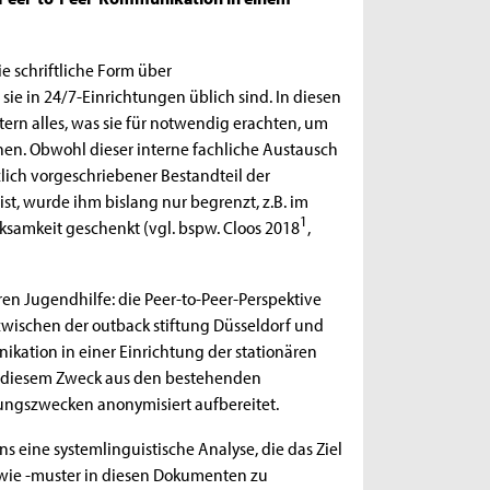
e schriftliche Form über
ie in 24/7-Einrichtungen üblich sind. In diesen
ern alles, was sie für notwendig erachten, um
hen. Obwohl dieser interne fachliche Austausch
zlich vorgeschriebener Bestandteil der
st, wurde ihm bislang nur begrenzt, z.B. im
1
mkeit geschenkt (vgl. bspw. Cloos 2018
,
en Jugendhilfe: die Peer-to-Peer-Perspektive
 zwischen der outback stiftung Düsseldorf und
ikation in einer Einrichtung der stationären
Zu diesem Zweck aus den bestehenden
ngszwecken anonymisiert aufbereitet.
s eine systemlinguistische Analyse, die das Ziel
sowie -muster in diesen Dokumenten zu