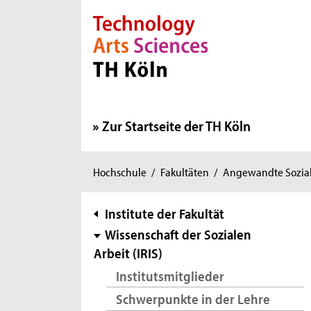
Direkt zur Hauptnavigation
Direkt zur Subnavigation
Direkt zum Inhalt
Direkt zum Fußbereich
Zur Startseite der TH Köln
Sie
Hochschule
/
Fakultäten
/
Angewandte Sozial
sind
hier:
Subnavigation
Institute der Fakultät
Wissenschaft der Sozialen
Arbeit (IRIS)
Institutsmitglieder
Schwerpunkte in der Lehre