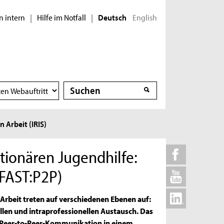
n intern
Hilfe im Notfall
English
|
|
Deutsch
Suche
Suche
 Arbeit (IRIS)
tionären Jugendhilfe:
(FAST:P2P)
rbeit treten auf verschiedenen Ebenen auf:
llen und intraprofessionellen Austausch. Das
e Peer-to-Peer-Kommunikation in einem