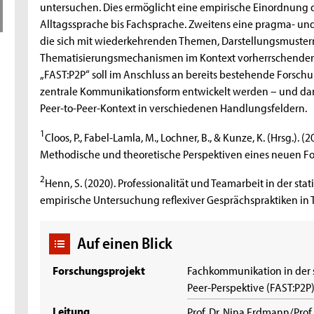
untersuchen. Dies ermöglicht eine empirische Einordnun
Alltagssprache bis Fachsprache. Zweitens eine pragma- und 
die sich mit wiederkehrenden Themen, Darstellungsmuster
Thematisierungsmechanismen im Kontext vorherrschender O
„FAST:P2P“ soll im Anschluss an bereits bestehende Forsch
zentrale Kommunikationsform entwickelt werden – und dami
Peer-to-Peer-Kontext in verschiedenen Handlungsfeldern.
1
Cloos, P., Fabel-Lamla, M., Lochner, B., & Kunze, K. (Hrsg.)
Methodische und theoretische Perspektiven eines neuen For
2
Henn, S. (2020). Professionalität und Teamarbeit in der st
empirische Untersuchung reflexiver Gesprächspraktiken in T
Auf einen Blick
Forschungsprojekt
Fachkommunikation in der s
Peer-Perspektive (FAST:P2P
Leitung
Prof. Dr. Nina Erdmann/Prof