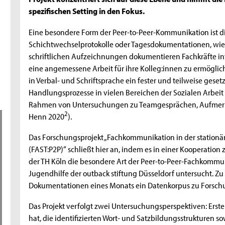
spezifischen Setting in den Fokus.
Eine besondere Form der Peer-to-Peer-Kommunikation ist di
Schichtwechselprotokolle oder Tagesdokumentationen, wie s
schriftlichen Aufzeichnungen dokumentieren Fachkräfte int
eine angemessene Arbeit für ihre Kolleg:innen zu ermöglic
in Verbal- und Schriftsprache ein fester und teilweise geset
Handlungsprozesse in vielen Bereichen der Sozialen Arbeit i
Rahmen von Untersuchungen zu Teamgesprächen, Aufmerksa
2
Henn 2020
).
Das Forschungsprojekt „Fachkommunikation in der stationär
(FAST:P2P)“ schließt hier an, indem es in einer Kooperation
der TH Köln die besondere Art der Peer-to-Peer-Fachkommun
Jugendhilfe der outback stiftung Düsseldorf untersucht. 
Dokumentationen eines Monats ein Datenkorpus zu Forschu
Das Projekt verfolgt zwei Untersuchungsperspektiven: Ersten
hat, die identifizierten Wort- und Satzbildungsstrukturen 