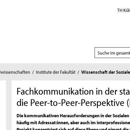
TH Köl
Suchbereich
wählen
wissenschaften
/
Institute der Fakultät
/
Wissenschaft der Sozialen
Fachkommunikation in der sta
die Peer-to-Peer-Perspektive 
Die kommunikativen Herausforderungen in der Sozialen A
häufig mit Adressat:innen, aber auch im interprofessione
Projekt konzentriert sich auf diese Ebene und nimmt di