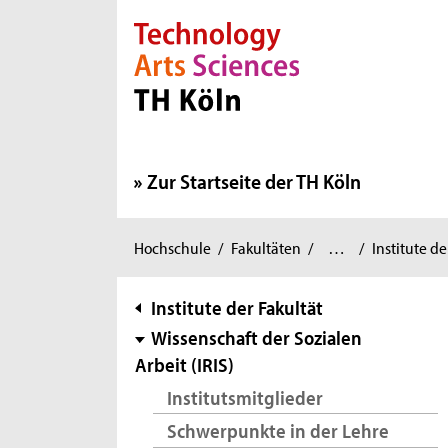
Direkt zur Hauptnavigation
Direkt zur Subnavigation
Direkt zum Inhalt
Direkt zum Fußbereich
Zur Startseite der TH Köln
Angewandte
Sie
Hochschule
/
Fakultäten
/
…
/
Institute de
Sozialwissenschaften
/
sind
hier:
Subnavigation
Institute der Fakultät
Wissenschaft der Sozialen
Arbeit (IRIS)
Institutsmitglieder
Schwerpunkte in der Lehre