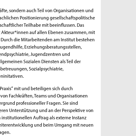
räfte, sondern auch Teil von Organisationen und
fachlichen Positionierung gesellschaftspolitische
chaftlicher Teilhabe mit beeinflussen. Das
mit Akteur*innen auf allen Ebenen zusammen, mit
. Durch die Mitarbeitenden am Institut bestehen
Jugendhilfe, Erziehungsberatungsstellen,
endpsychiatrie, Jugendzentren und
lgemeinen Sozialen Diensten als Teil der
etreuungen, Sozialpsychiatrie,
ninitativen.
Praxis“ mit und beteiligen sich durch
 von Fachkräften, Teams und Organisationen
rund professioneller Fragen. Sie sind
eren Unterstützung und an der Perspektive von
nstitutionellen Auftrag als externe Instanz
r Weiterentwicklung und beim Umgang mit neuen
agen.