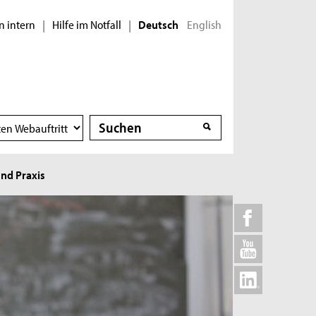
n intern
Hilfe im Notfall
English
|
|
Deutsch
Suche
Suche
nd Praxis