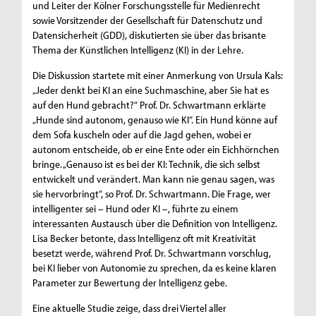
und Leiter der Kölner Forschungsstelle für Medienrecht
sowie Vorsitzender der Gesellschaft für Datenschutz und
Datensicherheit (GDD), diskutierten sie über das brisante
Thema der Künstlichen Intelligenz (KI) in der Lehre.
Die Diskussion startete mit einer Anmerkung von Ursula Kals:
„Jeder denkt bei KI an eine Suchmaschine, aber Sie hat es
auf den Hund gebracht?“ Prof. Dr. Schwartmann erklärte
„Hunde sind autonom, genauso wie KI“. Ein Hund könne auf
dem Sofa kuscheln oder auf die Jagd gehen, wobei er
autonom entscheide, ob er eine Ente oder ein Eichhörnchen
bringe. „Genauso ist es bei der KI: Technik, die sich selbst
entwickelt und verändert. Man kann nie genau sagen, was
sie hervorbringt“, so Prof. Dr. Schwartmann. Die Frage, wer
intelligenter sei – Hund oder KI –, führte zu einem
interessanten Austausch über die Definition von Intelligenz.
Lisa Becker betonte, dass Intelligenz oft mit Kreativität
besetzt werde, während Prof. Dr. Schwartmann vorschlug,
bei KI lieber von Autonomie zu sprechen, da es keine klaren
Parameter zur Bewertung der Intelligenz gebe.
Eine aktuelle Studie zeige, dass drei Viertel aller