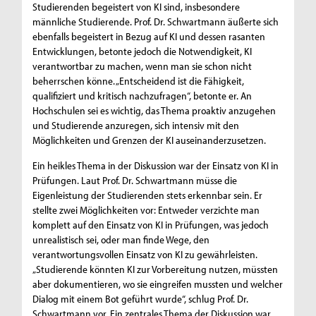
Studierenden begeistert von KI sind, insbesondere
männliche Studierende. Prof. Dr. Schwartmann äußerte sich
ebenfalls begeistert in Bezug auf KI und dessen rasanten
Entwicklungen, betonte jedoch die Notwendigkeit, KI
verantwortbar zu machen, wenn man sie schon nicht
beherrschen könne. „Entscheidend ist die Fähigkeit,
qualifiziert und kritisch nachzufragen“, betonte er. An
Hochschulen sei es wichtig, das Thema proaktiv anzugehen
und Studierende anzuregen, sich intensiv mit den
Möglichkeiten und Grenzen der KI auseinanderzusetzen.
Ein heikles Thema in der Diskussion war der Einsatz von KI in
Prüfungen. Laut Prof. Dr. Schwartmann müsse die
Eigenleistung der Studierenden stets erkennbar sein. Er
stellte zwei Möglichkeiten vor: Entweder verzichte man
komplett auf den Einsatz von KI in Prüfungen, was jedoch
unrealistisch sei, oder man finde Wege, den
verantwortungsvollen Einsatz von KI zu gewährleisten.
„Studierende könnten KI zur Vorbereitung nutzen, müssten
aber dokumentieren, wo sie eingreifen mussten und welcher
Dialog mit einem Bot geführt wurde“, schlug Prof. Dr.
Schwartmann vor. Ein zentrales Thema der Diskussion war