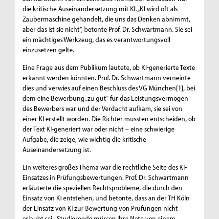
die kritische Auseinandersetzung mit KI. „KI wird oft als
Zaubermaschine gehandelt, die uns das Denken abnimmt,
aber das ist sie nicht“, betonte Prof. Dr. Schwartmann. Sie sei
ein mächtiges Werkzeug, das es verantwortungsvoll
einzusetzen gelte.
Eine Frage aus dem Publikum lautete, ob KI-generierte Texte
erkannt werden könnten. Prof. Dr. Schwartmann verneinte
dies und verwies auf einen Beschluss des VG München[1], bei
dem eine Bewerbung „zu gut“ für das Leistungsvermögen
des Bewerbers war und der Verdacht aufkam, sie sei von
einer KI erstellt worden. Die Richter mussten entscheiden, ob
der Text KI-generiert war oder nicht – eine schwierige
Aufgabe, die zeige, wie wichtig die kritische
Auseinandersetzung ist.
Ein weiteres großes Thema war die rechtliche Seite des KI-
Einsatzes in Prüfungsbewertungen. Prof. Dr. Schwartmann
erläuterte die speziellen Rechtsprobleme, die durch den
Einsatz von KI entstehen, und betonte, dass an der TH Köln
der Einsatz von KI zur Bewertung von Prüfungen nicht
erlaubt sei. „Studierende müssen ihre Note von einem