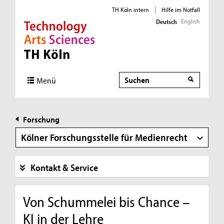
TH Köln intern
|
Hilfe im Notfall
English
Deutsch
Direkt zur Hauptnavigation
Direkt zur Subnavigation
Direkt zum Inhalt
Direkt zum Fußbereich
Suche
Suche
Menü
Forschung
Kölner Forschungsstelle für Medienrecht
Kontakt & Service
Von Schummelei bis Chance –
KI in der Lehre