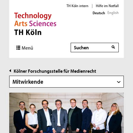
TH Köln intern
|
Hilfe im Notfall
English
Deutsch
Direkt zur Hauptnavigation
Direkt zur Subnavigation
Direkt zum Inhalt
Direkt zum Fußbereich
Suche
Suche
Menü
Kölner Forschungsstelle für Medienrecht
Mitwirkende