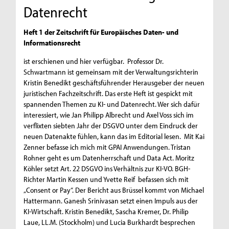
Datenrecht
Heft 1 der Zeitschrift für Europäisches Daten- und
Informationsrecht
ist erschienen und hier verfügbar. Professor Dr.
Schwartmann ist gemeinsam mit der Verwaltungsrichterin
Kristin Benedikt geschäftsführender Herausgeber der neuen
juristischen Fachzeitschrift. Das erste Heft ist gespickt mit
spannenden Themen zu KI- und Datenrecht. Wer sich dafür
interessiert, wie Jan Philipp Albrecht und Axel Voss sich im
verflixten siebten Jahr der DSGVO unter dem Eindruck der
neuen Datenakte fühlen, kann das im Editorial lesen. Mit Kai
Zenner befasse ich mich mit GPAI Anwendungen. Tristan
Rohner geht es um Datenherrschaft und Data Act. Moritz
Köhler setzt Art. 22 DSGVO ins Verhältnis zur KI-VO. BGH-
Richter Martin Kessen und Yvette Reif befassen sich mit
„Consent or Pay“. Der Bericht aus Brüssel kommt von Michael
Hattermann. Ganesh Srinivasan setzt einen Impuls aus der
KI-Wirtschaft. Kristin Benedikt, Sascha Kremer, Dr. Philip
Laue, LL.M. (Stockholm) und Lucia Burkhardt besprechen