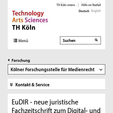
TH Köln intern
|
Hilfe im Notfall
English
Deutsch
Direkt zur Hauptnavigation
Direkt zur Subnavigation
Direkt zum Inhalt
Direkt zum Fußbereich
Suche
Suche
Menü
Forschung
Kölner Forschungsstelle für Medienrecht
Kontakt & Service
EuDIR - neue juristische
Fachzeitschrift zum Digital- und