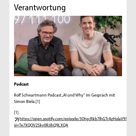
Verantwortung
Podcast
Rolf Schwartmann Podcast „AI und Why“ im Gespräch mit
Simon Biela.[1]
[1]
https://open.spotify.com/episode/3OtgcRkb7lhGTrAzHolaV9?
si=Te7XQOV2Sky0RJihQ9LXQA