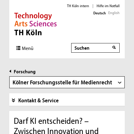
TH Köln intern
|
Hilfe im Notfall
English
Deutsch
Direkt zur Hauptnavigation
Direkt zur Subnavigation
Direkt zum Inhalt
Direkt zum Fußbereich
Suche
Suche
Menü
Forschung
Kölner Forschungsstelle für Medienrecht
Kontakt & Service
Darf KI entscheiden? –
Zwischen Innovation und