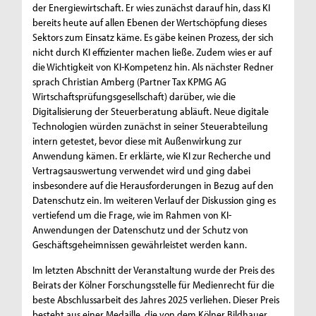
der Energiewirtschaft. Er wies zunächst darauf hin, dass KI
bereits heute auf allen Ebenen der Wertschöpfung dieses
Sektors zum Einsatz käme. Es gäbe keinen Prozess, der sich
nicht durch KI effizienter machen ließe. Zudem wies er auf
die Wichtigkeit von KI-Kompetenz hin. Als nächster Redner
sprach Christian Amberg (Partner Tax KPMG AG
Wirtschaftsprüfungsgesellschaft) darüber, wie die
Digitalisierung der Steuerberatung abläuft. Neue digitale
Technologien würden zunächst in seiner Steuerabteilung
intern getestet, bevor diese mit Außenwirkung zur
Anwendung kämen. Er erklärte, wie KI zur Recherche und
Vertragsauswertung verwendet wird und ging dabei
insbesondere auf die Herausforderungen in Bezug auf den
Datenschutz ein. Im weiteren Verlauf der Diskussion ging es
vertiefend um die Frage, wie im Rahmen von KI-
Anwendungen der Datenschutz und der Schutz von
Geschäftsgeheimnissen gewährleistet werden kann.
Im letzten Abschnitt der Veranstaltung wurde der Preis des
Beirats der Kölner Forschungsstelle für Medienrecht für die
beste Abschlussarbeit des Jahres 2025 verliehen. Dieser Preis
besteht aus einer Medaille, die von dem Kölner Bildhauer