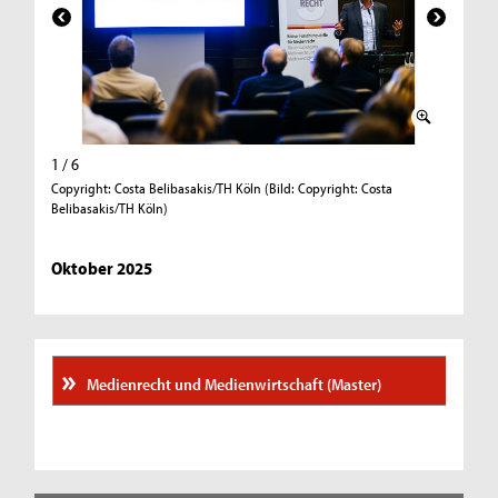
1 / 6
2 / 6
Copyright: Costa Belibasakis/TH Köln (Bild: Copyright: Costa
Copyright
Belibasakis/TH Köln)
Belibasa
Oktober 2025
Medienrecht und Medienwirtschaft (Master)