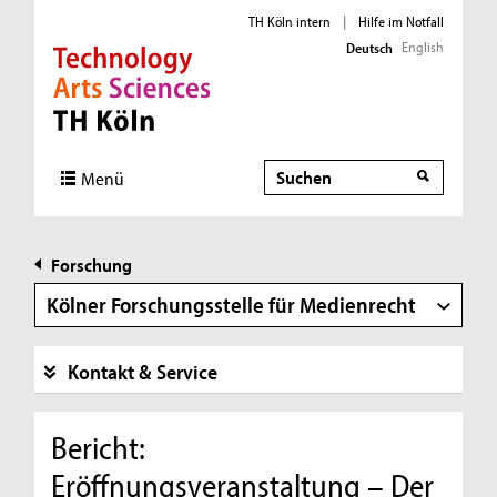
TH Köln intern
|
Hilfe im Notfall
English
Deutsch
Direkt zur Hauptnavigation
Direkt zur Subnavigation
Direkt zum Inhalt
Direkt zum Fußbereich
Suche
Suche
Menü
Forschung
Kölner Forschungsstelle für Medienrecht
Kontakt & Service
Bericht:
Eröffnungsveranstaltung – Der