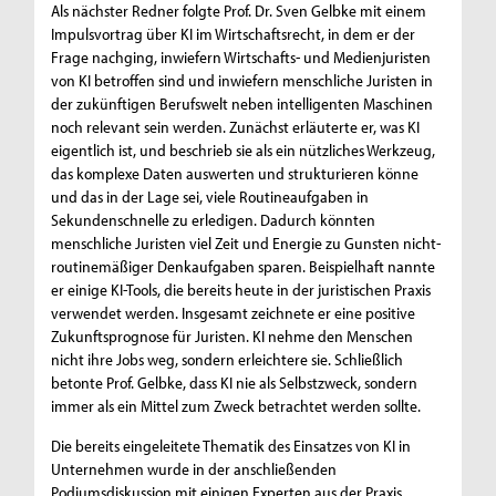
Als nächster Redner folgte Prof. Dr. Sven Gelbke mit einem
Impulsvortrag über KI im Wirtschaftsrecht, in dem er der
Frage nachging, inwiefern Wirtschafts- und Medienjuristen
von KI betroffen sind und inwiefern menschliche Juristen in
der zukünftigen Berufswelt neben intelligenten Maschinen
noch relevant sein werden. Zunächst erläuterte er, was KI
eigentlich ist, und beschrieb sie als ein nützliches Werkzeug,
das komplexe Daten auswerten und strukturieren könne
und das in der Lage sei, viele Routineaufgaben in
Sekundenschnelle zu erledigen. Dadurch könnten
menschliche Juristen viel Zeit und Energie zu Gunsten nicht-
routinemäßiger Denkaufgaben sparen. Beispielhaft nannte
er einige KI-Tools, die bereits heute in der juristischen Praxis
verwendet werden. Insgesamt zeichnete er eine positive
Zukunftsprognose für Juristen. KI nehme den Menschen
nicht ihre Jobs weg, sondern erleichtere sie. Schließlich
betonte Prof. Gelbke, dass KI nie als Selbstzweck, sondern
immer als ein Mittel zum Zweck betrachtet werden sollte.
Die bereits eingeleitete Thematik des Einsatzes von KI in
Unternehmen wurde in der anschließenden
Podiumsdiskussion mit einigen Experten aus der Praxis