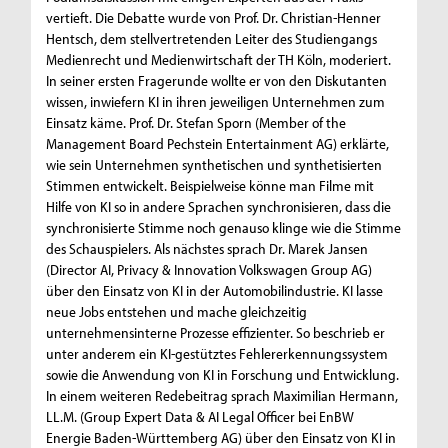
vertieft. Die Debatte wurde von Prof. Dr. Christian-Henner
Hentsch, dem stellvertretenden Leiter des Studiengangs
Medienrecht und Medienwirtschaft der TH Köln, moderiert.
In seiner ersten Fragerunde wollte er von den Diskutanten
wissen, inwiefern KI in ihren jeweiligen Unternehmen zum
Einsatz käme. Prof. Dr. Stefan Sporn (Member of the
Management Board Pechstein Entertainment AG) erklärte,
wie sein Unternehmen synthetischen und synthetisierten
Stimmen entwickelt. Beispielweise könne man Filme mit
Hilfe von KI so in andere Sprachen synchronisieren, dass die
synchronisierte Stimme noch genauso klinge wie die Stimme
des Schauspielers. Als nächstes sprach Dr. Marek Jansen
(Director AI, Privacy & Innovation Volkswagen Group AG)
über den Einsatz von KI in der Automobilindustrie. KI lasse
neue Jobs entstehen und mache gleichzeitig
unternehmensinterne Prozesse effizienter. So beschrieb er
unter anderem ein KI-gestütztes Fehlererkennungssystem
sowie die Anwendung von KI in Forschung und Entwicklung.
In einem weiteren Redebeitrag sprach Maximilian Hermann,
LL.M. (Group Expert Data & AI Legal Officer bei EnBW
Energie Baden-Württemberg AG) über den Einsatz von KI in