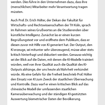
werden. Dies führe in den Unternehmen dazu, dass ihre
(menschlichen) Mitarbeiter mehr Verantwortung tragen
müssten.
Auch Prof. Dr. Erich Hölter, der Dekan der Fakultät für
Wirtschafts- und Rechtswissenschaften der TH Köln, sprach
im Rahmen seines Grußwortes an die Studierenden über
künstliche Intelligenz. Zunächst las er einen kurzen
Begrüßungstext vor und eröffnete dem Publikum, dass er
diesen zuvor mit Hilfe von KI generiert hat. Der Output, den
KI erzeuge, sei mitunter sehr überzeugend, müsse aber stets
kritisch hinterfragt und diskutiert werden. Genauso wichtig
sei der Blick auf die Daten, mit denen die KI-Modelle trainiert
würden, weil von ihrer Qualität auch die Qualität des KI-
Outputs abhänge, der uns heute als Wahrheit verkündet
würde. Als eine Gefahr für die Freiheit beschrieb Prof. Hölter
den Einsatz von KI zum Zweck der staatlichen Überwachung
und Kontrolle. Dazu warf er einen kritischen Blick auf das
chinesische Modell der umfassenden staatlichen
Kameraüberwachung und der ständigen KI-gestützten
Auswertung biometrischer Daten der Bevölkerung.