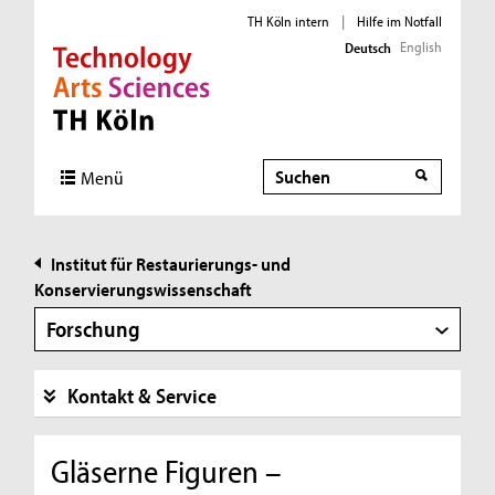
TH Köln intern
|
Hilfe im Notfall
English
Deutsch
Direkt zur Hauptnavigation
Direkt zur Subnavigation
Direkt zum Inhalt
Direkt zum Fußbereich
Suche
Suche
Menü
Institut für Restaurierungs- und
Konservierungswissenschaft
Forschung
Kontakt & Service
Gläserne Figuren –